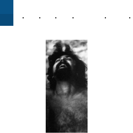
HOME
CHI
L'ALBA
PUBBLICAZIONI
CONVEGNI
SONO
DEGLI
DEI